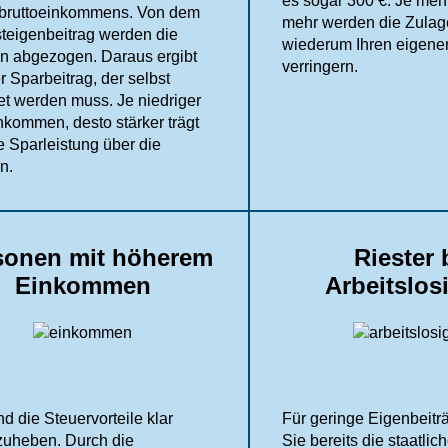
es sogar 300 €. Je meh
bruttoeinkommens. Von dem
mehr werden die Zulag
teigenbeitrag werden die
wiederum Ihren eigene
n abgezogen. Daraus ergibt
verringern.
r Sparbeitrag, der selbst
tet werden muss. Je niedriger
nkommen, desto stärker trägt
e Sparleistung über die
n.
sonen mit höherem
Riester 
Einkommen
Arbeitslos
nd die Steuervorteile klar
Für geringe Eigenbeitr
zuheben. Durch die
Sie bereits die staatlic