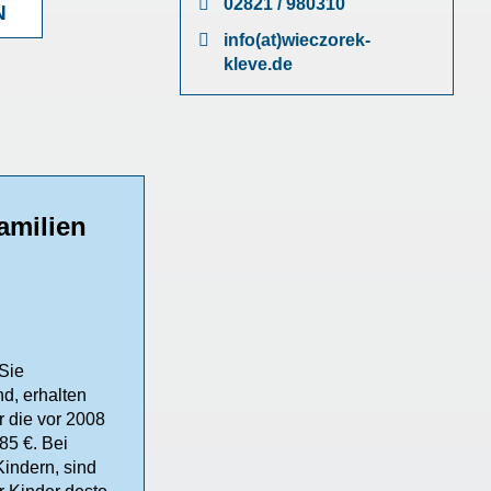
02821 / 980310
N
info(at)wieczorek-
kleve.de
Familien
 Sie
nd, erhalten
r die vor 2008
85 €. Bei
indern, sind