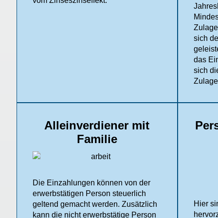
vom Zinseszinseffekt.
Jahres
Mindes
Zulage
sich de
geleis
das Ei
sich di
Zulage
Alleinverdiener mit
Per
Familie
Die Einzahlungen können von der
erwerbstätigen Person steuerlich
Hier si
geltend gemacht werden. Zusätzlich
hervor
kann die nicht erwerbstätige Person