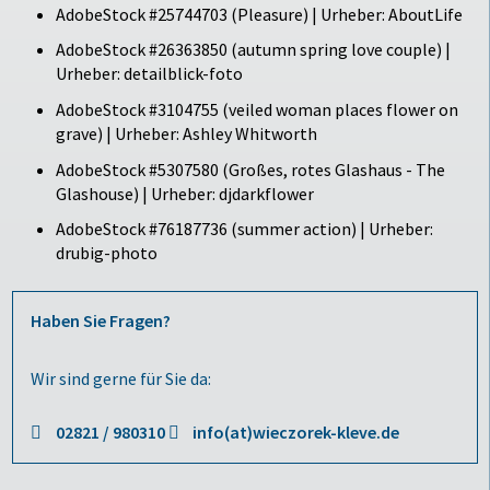
AdobeStock #25744703 (Pleasure) | Urheber: AboutLife
AdobeStock #26363850 (autumn spring love couple) |
Urheber: detailblick-foto
AdobeStock #3104755 (veiled woman places flower on
grave) | Urheber: Ashley Whitworth
AdobeStock #5307580 (Großes, rotes Glashaus - The
Glashouse) | Urheber: djdarkflower
AdobeStock #76187736 (summer action) | Urheber:
drubig-photo
Haben Sie Fragen?
Wir sind gerne für Sie da:
02821 / 980310
info(at)wieczorek-kleve.de