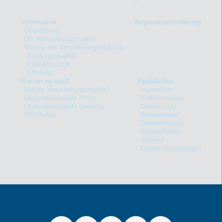
Information
Angebotsanforderung
Orientierung
Der Versicherungsmakler
Vorteile des Versicherungsmaklers
Beratungsqualität
Produktqualität
Effizienz
Warum zu uns?
Rechtliches
Warum Versicherungsmakler?
Impressum
Leistungsbeispiele Privat
Erstinformation
Leistungsbeispiele Gewerbe
Datenschutz
VEMA-App
Bildnachweis
Quellenhinweis
Barrierefreiheit
Widerruf
Cookie-Einstellungen