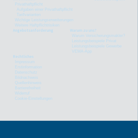
Privathaftpflicht
Aufgaben einer Privathaftpflicht
Tarifvarianten
Wichtige Leistungserweiterungen
Weitere Haftpflichtrisiken
Angebotsanforderung
Warum zu uns?
Warum Versicherungsmakler?
Leistungsbeispiele Privat
Leistungsbeispiele Gewerbe
VEMA-App
Rechtliches
Impressum
Erstinformation
Datenschutz
Bildnachweis
Quellenhinweis
Barrierefreiheit
Widerruf
Cookie-Einstellungen