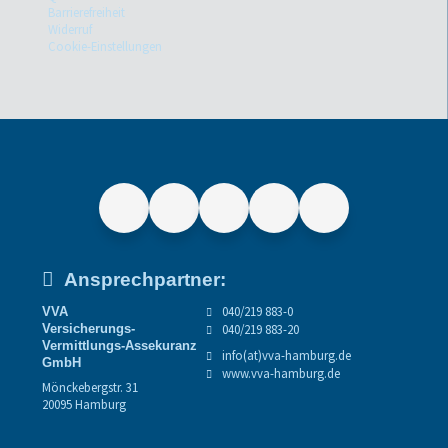
Barrierefreiheit
Widerruf
Cookie-Einstellungen
Ansprechpartner:
040/219 883-0
VVA
Versicherungs-
040/219 883-20
Vermittlungs-Assekuranz
info(at)vva-hamburg.de
GmbH
www.vva-hamburg.de
Mönckebergstr. 31
20095 Hamburg