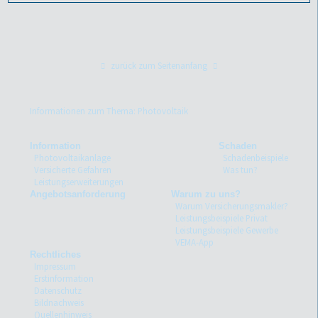
zurück zum Seitenanfang
Informationen zum Thema: Photovoltaik
Information
Schaden
Photovoltaikanlage
Schadenbeispiele
Versicherte Gefahren
Was tun?
Leistungserweiterungen
Angebotsanforderung
Warum zu uns?
Warum Versicherungsmakler?
Leistungsbeispiele Privat
Leistungsbeispiele Gewerbe
VEMA-App
Rechtliches
Impressum
Erstinformation
Datenschutz
Bildnachweis
Quellenhinweis