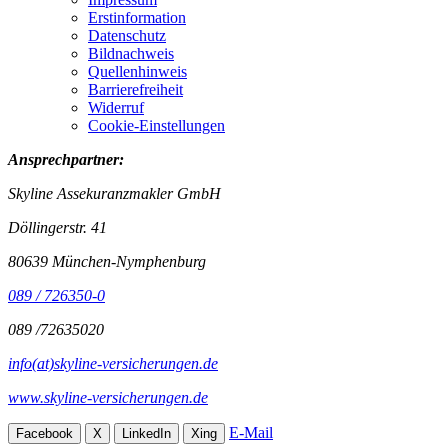
Erstinformation
Datenschutz
Bildnachweis
Quellenhinweis
Barrierefreiheit
Widerruf
Cookie-Einstellungen
Ansprechpartner:
Skyline Assekuranzmakler GmbH
Döllingerstr. 41
80639 München-Nymphenburg
089 / 726350-0
089 /72635020
info(at)skyline-versicherungen.de
www.skyline-versicherungen.de
E-Mail
Facebook
X
LinkedIn
Xing