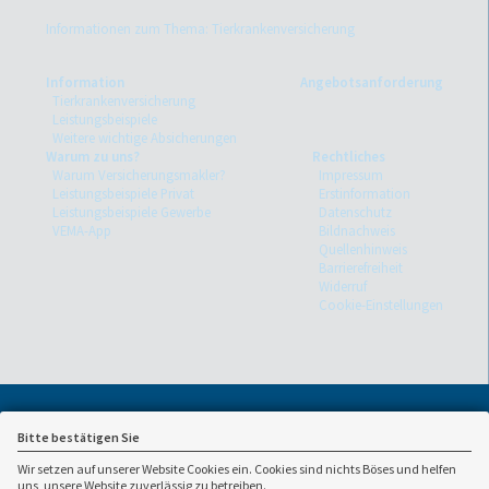
Informationen zum Thema: Tierkrankenversicherung
Information
Angebotsanforderung
Tierkrankenversicherung
Leistungsbeispiele
Weitere wichtige Absicherungen
Warum zu uns?
Rechtliches
Warum Versicherungsmakler?
Impressum
Leistungsbeispiele Privat
Erstinformation
Leistungsbeispiele Gewerbe
Datenschutz
VEMA-App
Bildnachweis
Quellenhinweis
Barrierefreiheit
Widerruf
Cookie-Einstellungen
Bitte bestätigen Sie
Wir setzen auf unserer Website Cookies ein. Cookies sind nichts Böses und helfen
uns, unsere Website zuverlässig zu betreiben.