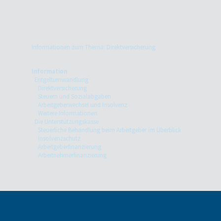
Informationen zum Thema: Direktversicherung
Information
Entgeltumwandlung
Direktversicherung
Steuern und Sozialabgaben
Arbeitgeberwechsel und Insolvenz
Weitere Informationen
Die Unterstützungskasse
Steuerliche Behandlung beim Arbeitgeber im Überblick
Insolvenzschutz
Arbeitgeberfinanzierung
Arbeitnehmerfinanzierung