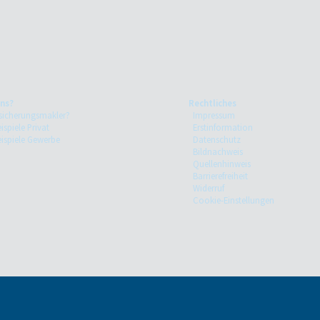
ns?
Rechtliches
sicherungsmakler?
Impressum
ispiele Privat
Erstinformation
eispiele Gewerbe
Datenschutz
Bildnachweis
Quellenhinweis
Barrierefreiheit
Widerruf
Cookie-Einstellungen