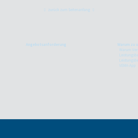
zurück zum Seitenanfang
Angebotsanforderung
Warum zu u
Warum Ver
Leistungsbe
Leistungsb
VEMA-App