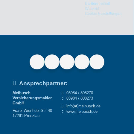
Barrierefreiheit
Widerruf
Cookie-Einstellungen
Ansprechpartner:
Meibusch
03984 / 808270
Versicherungsmakler
03984 / 808273
GmbH
info(at)meibusch.de
Franz-Wienholz-Str. 40
www.meibusch.de
17291 Prenzlau