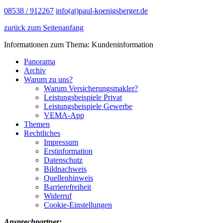
08538 / 912267
info(at)paul-koenigsberger.de
zurück zum Seitenanfang
Informationen zum Thema: Kundeninformation
Panorama
Archiv
Warum zu uns?
Warum Versicherungsmakler?
Leistungsbeispiele Privat
Leistungsbeispiele Gewerbe
VEMA-App
Themen
Rechtliches
Impressum
Erstinformation
Datenschutz
Bildnachweis
Quellenhinweis
Barrierefreiheit
Widerruf
Cookie-Einstellungen
Ansprechpartner: