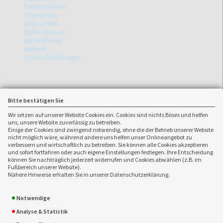
Erstinformation
Datenschutz
Bildnachweis
Quellenhinweis
Barrierefreiheit
Widerruf
Cookie-Einstellungen
Bitte bestätigen Sie
Wir setzen auf unserer Website Cookies ein. Cookies sind nichts Böses und helfen
uns, unsere Website zuverlässig zu betreiben.
Einige der Cookies sind zwingend notwendig, ohne die der Betrieb unserer Website
nicht möglich wäre, während andere uns helfen unser Onlineangebot zu
verbessern und wirtschaftlich zu betreiben. Sie können alle Cookies akzeptieren
und sofort fortfahren oder auch eigene Einstellungen festlegen. Ihre Entscheidung
können Sie nachträglich jederzeit widerrufen und Cookies abwählen (z.B. im
Fußbereich unserer Website).
Ansprechpartner:
Nähere Hinweise erhalten Sie in unserer Datenschutzerklärung.
Finanz- und
0751/362359-0
Versicherungsmakler Mahle
0751/362359-28
Notwendige
e.K.
info(at)fuv-makler-
Analyse & Statistik
Marktstrasse 11
mahle.de