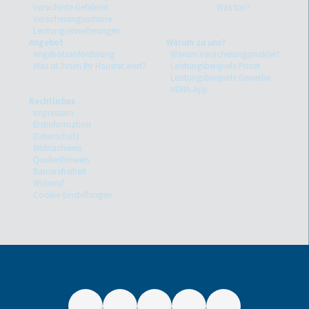
Versicherte Gefahren
Was tun?
Versicherungssumme
Leistungserweiterungen
Angebot
Warum zu uns?
Angebotsanforderung
Warum Versicherungsmakler?
Was ist Ihnen Ihr Hausrat wert?
Leistungsbeispiele Privat
Leistungsbeispiele Gewerbe
VEMA-App
Rechtliches
Impressum
Erstinformation
Datenschutz
Bildnachweis
Quellenhinweis
Barrierefreiheit
Widerruf
Cookie-Einstellungen