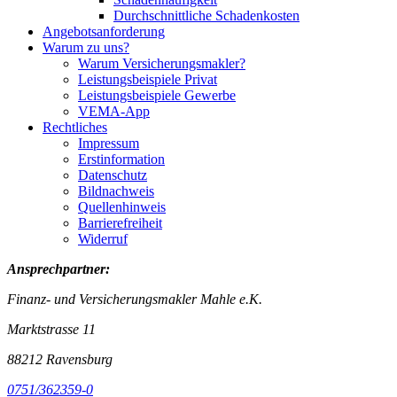
Durchschnittliche Schadenkosten
Angebotsanforderung
Warum zu uns?
Warum Versicherungsmakler?
Leistungsbeispiele Privat
Leistungsbeispiele Gewerbe
VEMA-App
Rechtliches
Impressum
Erstinformation
Datenschutz
Bildnachweis
Quellenhinweis
Barrierefreiheit
Widerruf
Ansprechpartner:
Finanz- und Versicherungsmakler Mahle e.K.
Marktstrasse 11
88212 Ravensburg
0751/362359-0