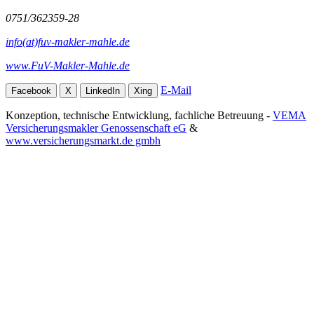
0751/362359-28
info(at)fuv-makler-mahle.de
www.FuV-Makler-Mahle.de
E-Mail
Facebook
X
LinkedIn
Xing
Konzeption, technische Entwicklung, fachliche Betreuung -
VEMA
Versicherungsmakler Genossenschaft eG
&
www.versicherungsmarkt.de gmbh