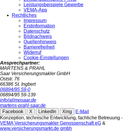
Leistungsbeispiele Gewerbe
VEMA-App
Rechtliches
Impressum
Erstinformation
Datenschutz
Bildnachweis
Quellenhinweis
Barrierefreiheit
Widerruf
Cookie-Einstellungen
Ansprechpartner:
MARTENS & PRAHL
Saar Versicherungsmakler GmbH
Oststr. 76
66386 St. Ingbert
06894/95 59-0
06894/95 59-139
info(at)mpsaar.de
martens-prahl-saar.de
Facebook
X
LinkedIn
Xing
E-Mail
Konzeption, technische Entwicklung, fachliche Betreuung -
VEMA Versicherungsmakler Genossenschaft eG
&
www.versicherungsmarkt.de gmbh