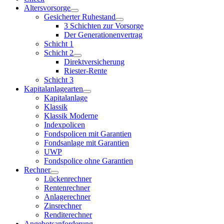
Altersvorsorge
Gesicherter Ruhestand
3 Schichten zur Vorsorge
Der Generationenvertrag
Schicht 1
Schicht 2
Direktversicherung
Riester-Rente
Schicht 3
Kapitalanlagearten
Kapitalanlage
Klassik
Klassik Moderne
Indexpolicen
Fondspolicen mit Garantien
Fondsanlage mit Garantien
UWP
Fondspolice ohne Garantien
Rechner
Lückenrechner
Rentenrechner
Anlagerechner
Zinsrechner
Renditerechner
Angebotsanforderung