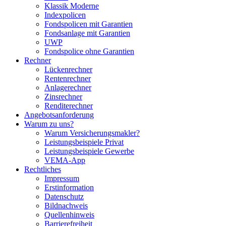
Klassik Moderne
Indexpolicen
Fondspolicen mit Garantien
Fondsanlage mit Garantien
UWP
Fondspolice ohne Garantien
Rechner
Lückenrechner
Rentenrechner
Anlagerechner
Zinsrechner
Renditerechner
Angebotsanforderung
Warum zu uns?
Warum Versicherungsmakler?
Leistungsbeispiele Privat
Leistungsbeispiele Gewerbe
VEMA-App
Rechtliches
Impressum
Erstinformation
Datenschutz
Bildnachweis
Quellenhinweis
Barrierefreiheit