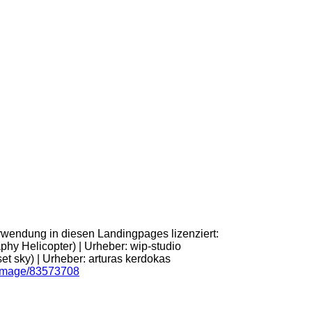
wendung in diesen Landingpages lizenziert:
hy Helicopter) | Urheber: wip-studio
t sky) | Urheber: arturas kerdokas
/image/83573708