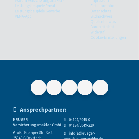
Warum Versicherungsmakler?
Impressum
Leistungsbeispiele Privat
Erstinformation
Leistungsbeispiele Gewerbe
Datenschutz
VEMA-App
Bildnachweis
Quellenhinweis
Barrierefreiheit
Widerruf
Cookie-Einstellungen
Ansprechpartner:
KRÜGER
04124/6049-0
Versicherungsmakler GmbH
04124/6049-220
Große Kremper Straße 4
info(at)krueger-
25348 Glückstadt
versicherungsmakler.de