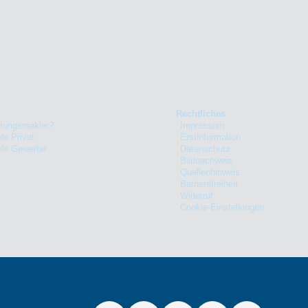
Rechtliches
rungsmakler?
Impressum
le Privat
Erstinformation
ele Gewerbe
Datenschutz
Bildnachweis
Quellenhinweis
Barrierefreiheit
Widerruf
Cookie-Einstellungen