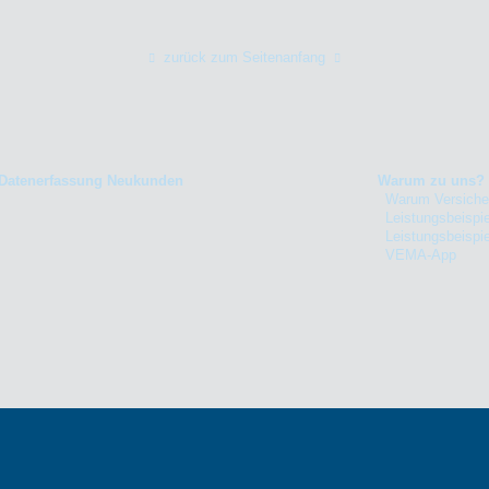
zurück zum Seitenanfang
Datenerfassung Neukunden
Warum zu uns?
Warum Versiche
Leistungsbeispie
Leistungsbeispi
VEMA-App