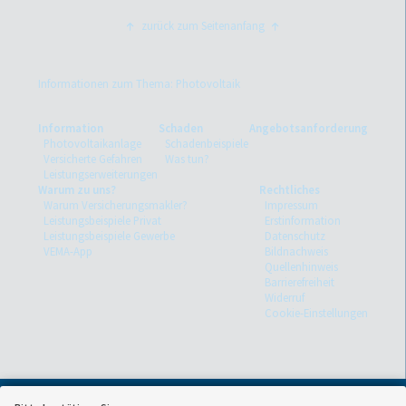
zurück zum Seitenanfang
Informationen zum Thema: Photovoltaik
Information
Schaden
Angebotsanforderung
Photovoltaikanlage
Schadenbeispiele
Versicherte Gefahren
Was tun?
Leistungserweiterungen
Warum zu uns?
Rechtliches
Warum Versicherungsmakler?
Impressum
Leistungsbeispiele Privat
Erstinformation
Leistungsbeispiele Gewerbe
Datenschutz
VEMA-App
Bildnachweis
Quellenhinweis
Barrierefreiheit
Widerruf
Cookie-Einstellungen