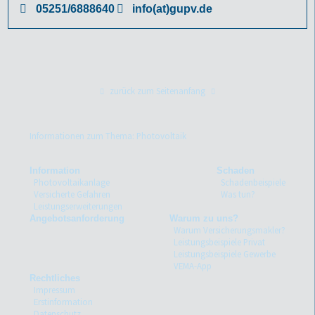
05251/6888640
info(at)gupv.de
zurück zum Seitenanfang
Informationen zum Thema: Photovoltaik
Information
Schaden
Photovoltaikanlage
Schadenbeispiele
Versicherte Gefahren
Was tun?
Leistungserweiterungen
Angebotsanforderung
Warum zu uns?
Warum Versicherungsmakler?
Leistungsbeispiele Privat
Leistungsbeispiele Gewerbe
VEMA-App
Rechtliches
Impressum
Erstinformation
Datenschutz