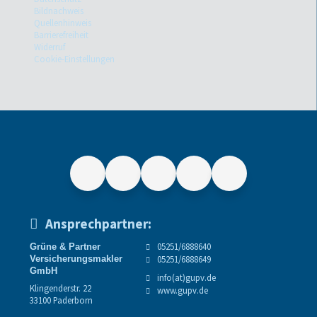
Bildnachweis
Quellenhinweis
Barrierefreiheit
Widerruf
Cookie-Einstellungen
Ansprechpartner:
05251/6888640
Grüne & Partner
Versicherungsmakler
05251/6888649
GmbH
info(at)gupv.de
Klingenderstr. 22
www.gupv.de
33100 Paderborn