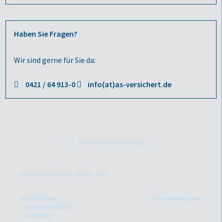
Haben Sie Fragen?
Wir sind gerne für Sie da:
0421 / 64 913-0
info(at)as-versichert.de
zurück zum Seitenanfang
Informationen zum Thema: BHV
Information
Schadenbeispiele
Betriebshaftpflicht
Freiberufler