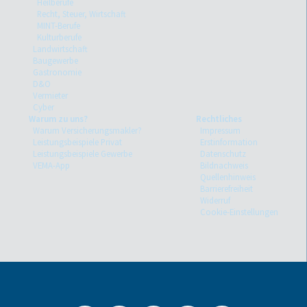
Heilberufe
Recht, Steuer, Wirtschaft
MINT-Berufe
Kulturberufe
Landwirtschaft
Baugewerbe
Gastronomie
D&O
Vermieter
Cyber
Warum zu uns?
Rechtliches
Warum Versicherungsmakler?
Impressum
Leistungsbeispiele Privat
Erstinformation
Leistungsbeispiele Gewerbe
Datenschutz
VEMA-App
Bildnachweis
Quellenhinweis
Barrierefreiheit
Widerruf
Cookie-Einstellungen