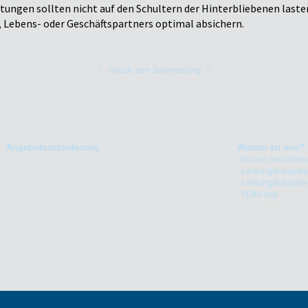
htungen sollten nicht auf den Schultern der Hinterbliebenen lasten
, Lebens- oder Geschäftspartners optimal absichern.
zurück zum Seitenanfang
Angebotsanforderung
Warum zu uns?
Warum Versicher
Leistungsbeispiele
Leistungsbeispiel
VEMA-App