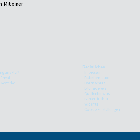
. Mit einer
Rechtliches
ungsmakler?
Impressum
 Privat
Erstinformation
e Gewerbe
Datenschutz
Bildnachweis
Quellenhinweis
Barrierefreiheit
Widerruf
Cookie-Einstellungen