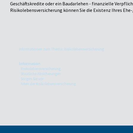
Geschäftskredite oder ein Baudarlehen - finanzielle Verpflic
Risikolebensversicherung können Sie die Existenz Ihres Ehe-
Informationen zum Thema: Risikolebensversicherung
Information
Risikolebensversicherung
Staatliche Absicherungen
Sorgen Sie vor
Arten der Risikolebensversicherung