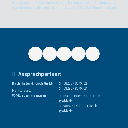
Impressum
Erstinformation
Datenschutz
Bildnachweis
Quellenhinweis
Barrierefreiheit
Widerruf
Cookie-Einstellungen
Ansprechpartner:
Bachthaler & Koch GmbH
08291 / 8579702
08291 / 8579703
Marktplatz 1
86441 Zusmarshausen
info(at)bachthaler-koch-
gmbh.de
www.bachthaler-koch-
gmbh.de