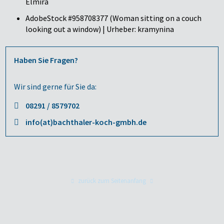
Elmira
AdobeStock #958708377 (Woman sitting on a couch
looking out a window) | Urheber: kramynina
Haben Sie Fragen?
Wir sind gerne für Sie da:
08291 / 8579702
info(at)bachthaler-koch-gmbh.de
zurück zum Seitenanfang