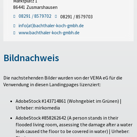
Marktplatz 1
86441 Zusmarshausen
08291 / 8579702
08291 / 8579703
info(at)bachthaler-koch-gmbh.de
www.bachthaler-koch-gmbh.de
Bildnachweis
Die nachstehenden Bilder wurden von der VEMA eG für die
Verwendung in diesen Landingpages lizenziert:
AdobeStock #143714861 (Wohngebiet im Grünen) |
Urheber: mirkomedia
AdobeStock #858262642 (A person stands in their
flooded living room, assessing the damage after a water
leak caused the floor to be covered in water) | Urheber: