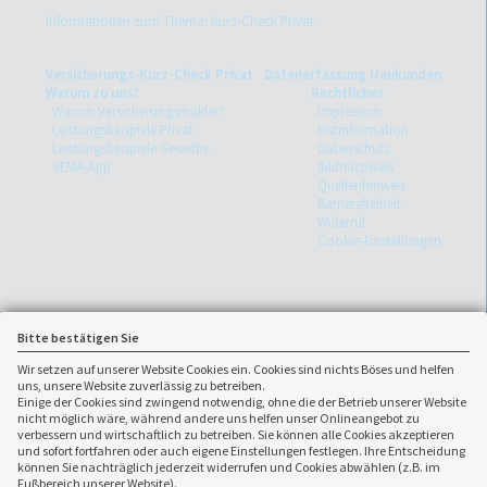
Informationen zum Thema: Kurz-Check Privat
Versicherungs-Kurz-Check Privat
Datenerfassung Neukunden
Warum zu uns?
Rechtliches
Warum Versicherungsmakler?
Impressum
Leistungsbeispiele Privat
Erstinformation
Leistungsbeispiele Gewerbe
Datenschutz
VEMA-App
Bildnachweis
Quellenhinweis
Barrierefreiheit
Widerruf
Cookie-Einstellungen
Bitte bestätigen Sie
Wir setzen auf unserer Website Cookies ein. Cookies sind nichts Böses und helfen
uns, unsere Website zuverlässig zu betreiben.
Einige der Cookies sind zwingend notwendig, ohne die der Betrieb unserer Website
nicht möglich wäre, während andere uns helfen unser Onlineangebot zu
verbessern und wirtschaftlich zu betreiben. Sie können alle Cookies akzeptieren
und sofort fortfahren oder auch eigene Einstellungen festlegen. Ihre Entscheidung
können Sie nachträglich jederzeit widerrufen und Cookies abwählen (z.B. im
Fußbereich unserer Website).