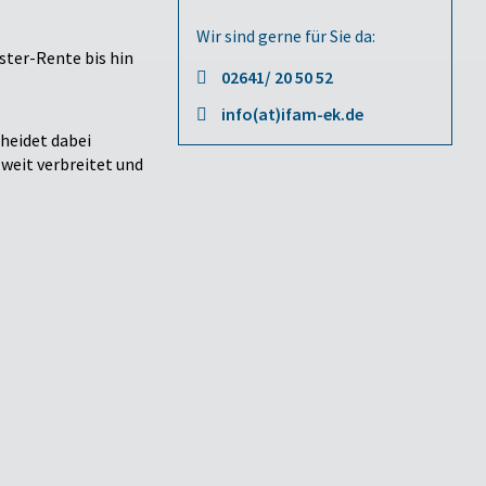
Wir sind gerne für Sie da:
ster-Rente bis hin
02641/ 20 50 52
info(at)ifam-ek.de
cheidet dabei
weit verbreitet und