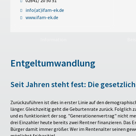
02641/ 20 50 51
info(at)ifam-ek.de
www.ifam-ek.de
Information
Bei
Entgeltumwandlung
Seit Jahren steht fest: Die gesetzlic
Zurückzuführen ist dies in erster Linie auf den demographis
länger. Gleichzeitig geht die Geburtenrate zurück. Folglich
und es funktioniert der sog. "Generationenvertrag" nicht me
drei Einzahler heute bereits zwei Rentner finanzieren. Das 
Bürger damit immer größer. Wer im Rentenalter seinen gewo
möglichst frühzeitig!