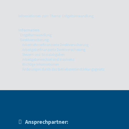
Informationen zum Thema: Entgeltumwandlung
Information
Entgeltumwandlung
Direktversicherung
Arbeitnehmerfinanzierte Direktversicherung
Arbeitgeberfinanzierte Direktversicherung
Steuern und Sozialabgaben
Arbeitgeberwechsel und Insolvenz
Wichtige Informationen
Änderungen durch das Betriebsrentenstärkungsgesetz
Ansprechpartner: