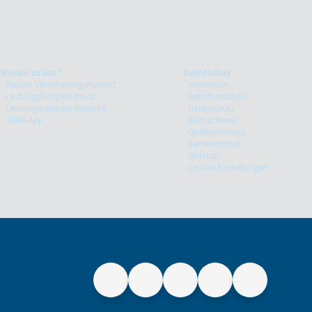
Warum zu uns?
Rechtliches
Warum Versicherungsmakler?
Impressum
Leistungsbeispiele Privat
Erstinformation
Leistungsbeispiele Gewerbe
Datenschutz
VEMA-App
Bildnachweis
Quellenhinweis
Barrierefreiheit
Widerruf
Cookie-Einstellungen