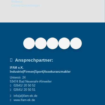
Widerruf
Cookie-Einstellungen
Ansprechpartner:
IFAM e.K.
Industrie|Firmen|Sport|Assekuranzmakler
Unterstr. 24
53474 Bad Neuenahr-Ahrweiler
02641/ 20 50 52
02641/ 20 50 51
info(at)ifam-ek.de
www.ifam-ek.de