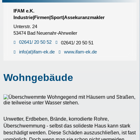
IFAM e.K.
Industrie|Firmen|Sport|Assekuranzmakler
Unterstr. 24
53474 Bad Neuenahr-Ahrweiler
02641/ 20 50 52
02641/ 20 50 51
info(at)ifam-ek.de
www.ifam-ek.de
Wohngebäude
Unwetter, Erdbeben, Brände, korrodierte Rohre,
Überschwemmung - selbst das solideste Haus kann stark
beschädigt werden. Diese Schäden auszuschließen, ist fast
unmöglich. Doch wenn man sie schon nicht vermeiden