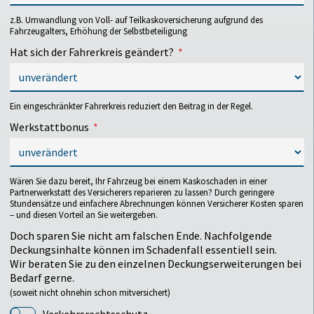
z.B. Umwandlung von Voll- auf Teilkaskoversicherung aufgrund des
Fahrzeugalters, Erhöhung der Selbstbeteiligung
Gewünschte Anpassungen
Hat sich der Fahrerkreis geändert?
Ein eingeschränkter Fahrerkreis reduziert den Beitrag in der Regel.
Auflistung der Fahrer mit Geschlecht, Geburtsdatum und
Werkstattbonus
Führerscheindatum, ggf. Angabe häuslicher Gemeinschaft
Wären Sie dazu bereit, Ihr Fahrzeug bei einem Kaskoschaden in einer
Partnerwerkstatt des Versicherers reparieren zu lassen? Durch geringere
Stundensätze und einfachere Abrechnungen können Versicherer Kosten sparen
– und diesen Vorteil an Sie weitergeben.
Doch sparen Sie nicht am falschen Ende. Nachfolgende
Deckungsinhalte können im Schadenfall essentiell sein.
Wir beraten Sie zu den einzelnen Deckungserweiterungen bei
Bedarf gerne.
(soweit nicht ohnehin schon mitversichert)
Verkehrsrechtsschutz