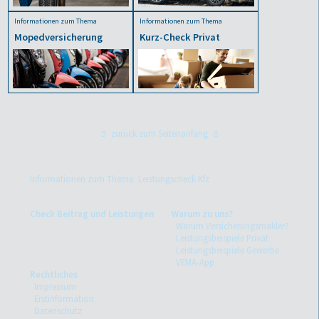
Informationen zum Thema
Informationen zum Thema
Mopedversicherung
Kurz-Check Privat
zurück zum Seitenanfang
Informationen zum Thema: Leistungscheck Kfz
Check Beitrag und Leistungen
Warum zu uns?
Warum Versicherungsmakler?
Leistungsbeispiele Privat
Leistungsbeispiele Gewerbe
VEMA-App
Rechtliches
Impressum
Erstinformation
Datenschutz