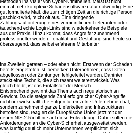
Methoden ins Visier von Cyber-Kriminellen. Meist ist nicht
einmal mehr komplexe Schadensoftware dafür notwendig. Eine
gut formulierte Mail, die zur richtigen Zeit an die richtige Person
geschickt wird, reicht oft aus. Eine dringende
Zahlungsaufforderung eines vermeintlichen Lieferanten oder
täuschend echte Login-Links sind wiederkehrende Beispiele
aus der Praxis. Hinzu kommt, dass Angreifer zunehmend
professioneller werden: Tonalität und Gestaltung sind heute so
überzeugend, dass selbst erfahrene Mitarbeiter
ins Zweifeln geraten – oder eben nicht. Erst wenn der Schaden
bereits eingetreten ist, bemerken Unternehmen, dass Daten
abgeflossen oder Zahlungen fehlgeleitet wurden. Dahinter
steckt eine Technik, die sich rasant weiterentwickelt. Was
gleich bleibt, ist das Einfallstor: der Mensch.
Entsprechend gewinnt das Thema auch regulatorisch an
Gewicht. Da die steigende Zahl erfolgreicher Cyber-Angriffe
nicht nur wirtschaftliche Folgen für einzelne Unternehmen hat,
sondern zunehmend ganze Lieferketten und Infrastrukturen
betroffen sind, reagiert die Europäische Union jetzt mit der
neuen NIS-2-Richtlinie auf diese Entwicklung. Dabei sollen die
Anforderungen an die Cyber-Sicherheit ausgeweitet werden,
was künftig deutlich mehr Unternehmen verpflichtet, sich