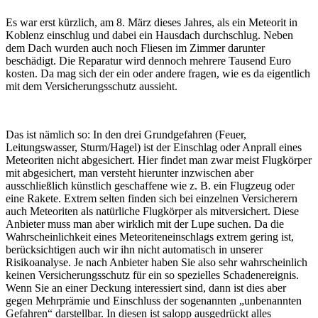
Es war erst kürzlich, am 8. März dieses Jahres, als ein Meteorit in
Koblenz einschlug und dabei ein Hausdach durchschlug. Neben
dem Dach wurden auch noch Fliesen im Zimmer darunter
beschädigt. Die Reparatur wird dennoch mehrere Tausend Euro
kosten. Da mag sich der ein oder andere fragen, wie es da eigentlich
mit dem Versicherungsschutz aussieht.
Das ist nämlich so: In den drei Grundgefahren (Feuer,
Leitungswasser, Sturm/Hagel) ist der Einschlag oder Anprall eines
Meteoriten nicht abgesichert. Hier findet man zwar meist Flugkörper
mit abgesichert, man versteht hierunter inzwischen aber
ausschließlich künstlich geschaffene wie z. B. ein Flugzeug oder
eine Rakete. Extrem selten finden sich bei einzelnen Versicherern
auch Meteoriten als natürliche Flugkörper als mitversichert. Diese
Anbieter muss man aber wirklich mit der Lupe suchen. Da die
Wahrscheinlichkeit eines Meteoriteneinschlags extrem gering ist,
berücksichtigen auch wir ihn nicht automatisch in unserer
Risikoanalyse. Je nach Anbieter haben Sie also sehr wahrscheinlich
keinen Versicherungsschutz für ein so spezielles Schadenereignis.
Wenn Sie an einer Deckung interessiert sind, dann ist dies aber
gegen Mehrprämie und Einschluss der sogenannten „unbenannten
Gefahren“ darstellbar. In diesen ist salopp ausgedrückt alles