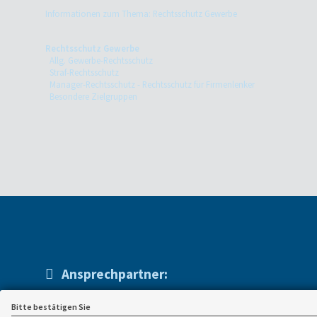
Informationen zum Thema: Rechtsschutz Gewerbe
Rechtsschutz Gewerbe
Allg. Gewerbe-Rechtsschutz
Straf-Rechtsschutz
Manager-Rechtsschutz - Rechtsschutz für Firmenlenker
Besondere Zielgruppen
Ansprechpartner:
Sandmann KG
0 51 51 - 9 36 69-0
Bitte bestätigen Sie
0 51 51 - 9 36 69-1
Erichstraße 15 a