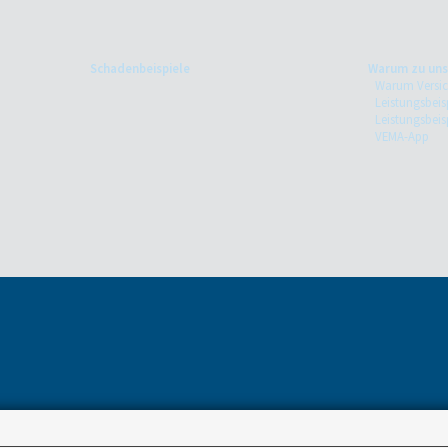
Schadenbeispiele
Warum zu uns
Warum Versi
Leistungsbeisp
Leistungsbeis
VEMA-App
8