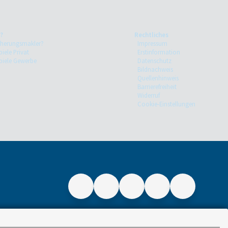
?
Rechtliches
cherungsmakler?
Impressum
iele Privat
Erstinformation
piele Gewerbe
Datenschutz
Bildnachweis
Quellenhinweis
Barrierefreiheit
Widerruf
Cookie-Einstellungen