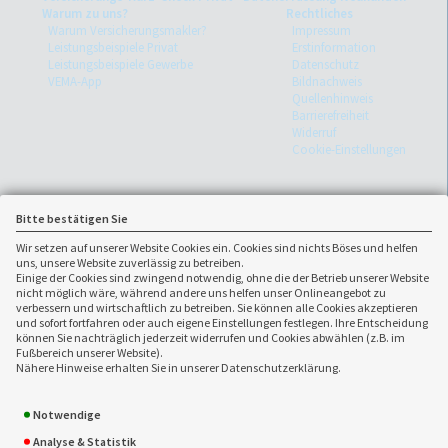
Warum zu uns?
Rechtliches
Warum Versicherungsmakler?
Impressum
Leistungsbeispiele Privat
Erstinformation
Leistungsbeispiele Gewerbe
Datenschutz
VEMA-App
Bildnachweis
Quellenhinweis
Barrierefreiheit
Widerruf
Cookie-Einstellungen
Bitte bestätigen Sie
Wir setzen auf unserer Website Cookies ein. Cookies sind nichts Böses und helfen
uns, unsere Website zuverlässig zu betreiben.
Einige der Cookies sind zwingend notwendig, ohne die der Betrieb unserer Website
nicht möglich wäre, während andere uns helfen unser Onlineangebot zu
verbessern und wirtschaftlich zu betreiben. Sie können alle Cookies akzeptieren
und sofort fortfahren oder auch eigene Einstellungen festlegen. Ihre Entscheidung
können Sie nachträglich jederzeit widerrufen und Cookies abwählen (z.B. im
Fußbereich unserer Website).
Nähere Hinweise erhalten Sie in unserer Datenschutzerklärung.
Ansprechpartner:
Sandmann KG
0 51 51 - 9 36 69-0
Notwendige
0 51 51 - 9 36 69-18
Erichstraße 15 a
Analyse & Statistik