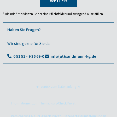
WEITER
* Die mit * markierten Felder sind Pflichtfelder und zwingend auszufüllen.
Haben Sie Fragen?
Wir sind gerne für Sie da:
0 51 51 - 9 36 69-0
info(at)sandmann-kg.de
zurück zum Seitenanfang
Informationen zum Thema: Kurz-Check Privat
Versicherungs-Kurz-Check Privat
Datenerfassung Neukunden