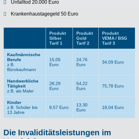
Unfalltod 20.000 Euro
Krankenhaustagegeld 50 Euro
Produkt
Produkt
Produkt
Silber
Gold
VEMA / BSG
Tarif 1
Tarif 2
Tarif 3
Kaufmännische
Berufe
15,05
24,76
34,09 Euro
z.B.
Euro
Euro
Bürokaufmann
Handwerkliche
28,29
54,22
Tätigkeit
75,78 Euro
Euro
Euro
z.B. als Maler
Kinder
13,30
z.B. Schüler bis
8,57 Euro
18,04 Euro
Euro
13 Jahre
Die Invaliditätsleistungen im