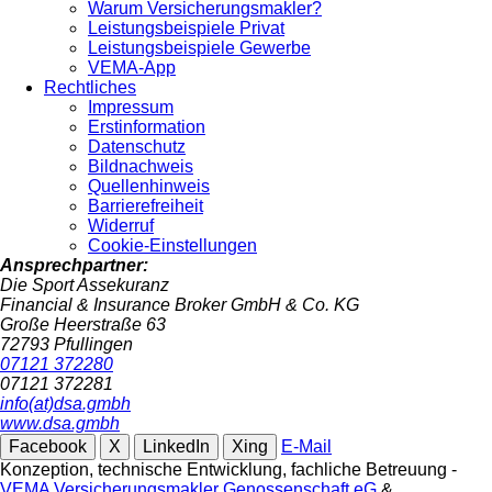
Warum Versicherungsmakler?
Leistungsbeispiele Privat
Leistungsbeispiele Gewerbe
VEMA-App
Rechtliches
Impressum
Erstinformation
Datenschutz
Bildnachweis
Quellenhinweis
Barrierefreiheit
Widerruf
Cookie-Einstellungen
Ansprechpartner:
Die Sport Assekuranz
Financial & Insurance Broker GmbH & Co. KG
Große Heerstraße 63
72793 Pfullingen
07121 372280
07121 372281
info(at)dsa.gmbh
www.dsa.gmbh
Facebook
X
LinkedIn
Xing
E-Mail
Konzeption, technische Entwicklung, fachliche Betreuung -
VEMA Versicherungsmakler Genossenschaft eG
&