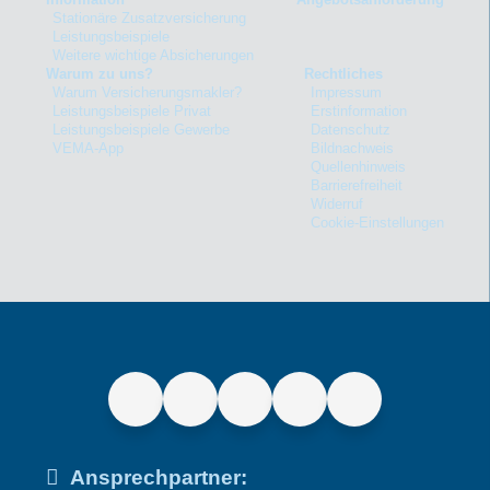
Stationäre Zusatzversicherung
Leistungsbeispiele
Weitere wichtige Absicherungen
Warum zu uns?
Rechtliches
Warum Versicherungsmakler?
Impressum
Leistungsbeispiele Privat
Erstinformation
Leistungsbeispiele Gewerbe
Datenschutz
VEMA-App
Bildnachweis
Quellenhinweis
Barrierefreiheit
Widerruf
Cookie-Einstellungen
Ansprechpartner: