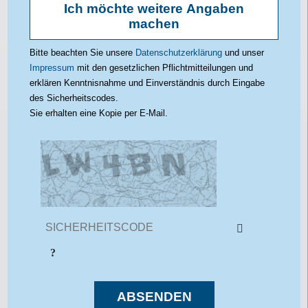
Geburtsdatum
Telefon
Strasse
Möchten Sie Ihr Anliegen konkretisieren?
Ich wünsche keine Anrufe (nur E-Mail)
Ich möchte weitere Angaben
machen
PLZ / Ort
Bitte beachten Sie unsere
Datenschutzerklärung
und unser
Impressum
mit den gesetzlichen Pflichtmitteilungen und
erklären Kenntnisnahme und Einverständnis durch Eingabe
des Sicherheitscodes.
Sie erhalten eine Kopie per E-Mail.
ABSENDEN