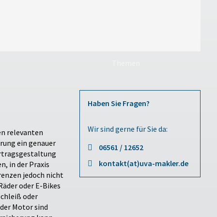
Themen
Haben Sie Fragen?
Wir sind gerne für Sie da:
en relevanten
erung ein genauer
06561 / 12652
ertragsgestaltung
kontakt(at)uva-makler.de
renzen jedoch nicht
äder oder E-Bikes
eiß oder
der Motor sind