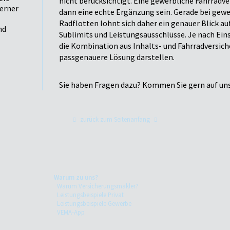
nicht berücksichtigt. Eine gewerbliche Fahrradv
derner
dann eine echte Ergänzung sein. Gerade bei gew
Radflotten lohnt sich daher ein genauer Blick auf bestehende
Sublimits und Leistungsausschlüsse. Je nach Ein
die Kombination aus Inhalts- und Fahrradversich
passgenauere Lösung darstellen.
Sie haben Fragen dazu? Kommen Sie gern auf uns
zurück zum Seitenanfang
Warum zu uns?
Warum Versicherungsmakler?
Leistungsbeispiele Privat
Leistungsbeispiele Gewerbe
VEMA-App