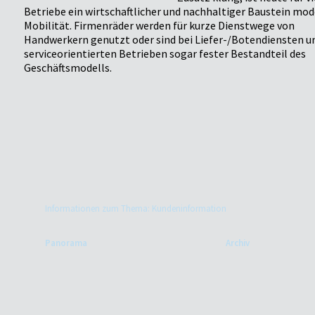
Betriebe ein wirtschaftlicher und nachhaltiger Baustein mo
Mobilität. Firmenräder werden für kurze Dienstwege von
Handwerkern genutzt oder sind bei Liefer-/Botendiensten und
serviceorientierten Betrieben sogar fester Bestandteil des
Geschäftsmodells.
Informationen zum Thema: Kundeninformation
Panorama
Archiv