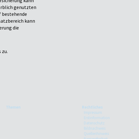
ersicherung kann
erblich genutzten
satzbereich kann
erung die
 zu.
Themen
Rechtliches
Impressum
Erstinformation
Datenschutz
Bildnachweis
Quellenhinweis
Barrierefreiheit