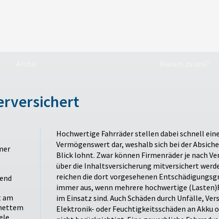
Archiv
Warum zu uns?
rversichert
Hochwertige Fahrräder stellen dabei schnell ein
Vermögenswert dar, weshalb sich bei der Absich
mer
Blick lohnt. Zwar können Firmenräder je nach V
über die Inhaltsversicherung mitversichert werden, in der Praxis
reichen die dort vorgesehenen Entschädigungsg
rend
immer aus, wenn mehrere hochwertige (Lasten)R
t am
im Einsatz sind. Auch Schäden durch Unfälle, Verschl
 nettem
Elektronik- oder Feuchtigkeitsschäden an Akku o
ele