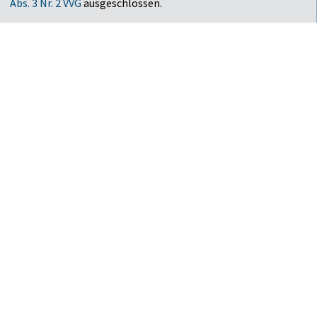
Abs. 3 Nr. 2 VVG
ausgeschlossen.
WEITER
Haben Sie Fragen?
Wir sind gerne für Sie da: