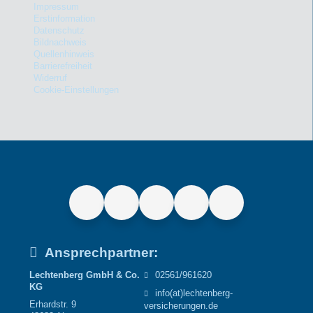
Impressum
Erstinformation
Datenschutz
Bildnachweis
Quellenhinweis
Barrierefreiheit
Widerruf
Cookie-Einstellungen
Ansprechpartner:
Lechtenberg GmbH & Co.
02561/961620
KG
info(at)lechtenberg-
Erhardstr. 9
versicherungen.de