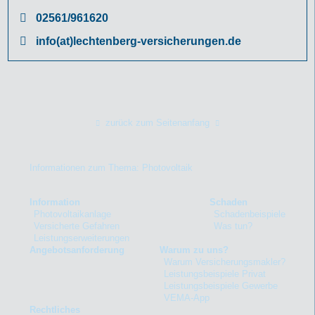
02561/961620
info(at)lechtenberg-versicherungen.de
zurück zum Seitenanfang
Informationen zum Thema: Photovoltaik
Information
Schaden
Photovoltaikanlage
Schadenbeispiele
Versicherte Gefahren
Was tun?
Leistungserweiterungen
Angebotsanforderung
Warum zu uns?
Warum Versicherungsmakler?
Leistungsbeispiele Privat
Leistungsbeispiele Gewerbe
VEMA-App
Rechtliches