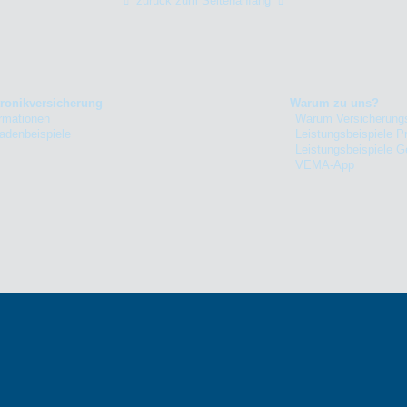
zurück zum Seitenanfang
tronikversicherung
Warum zu uns?
ormationen
Warum Versicherung
adenbeispiele
Leistungsbeispiele Pr
Leistungsbeispiele 
VEMA-App