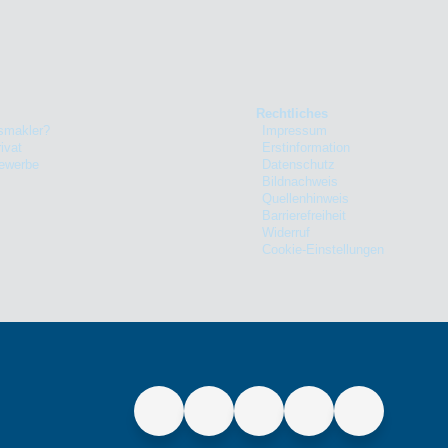
Rechtliches
smakler?
Impressum
ivat
Erstinformation
Gewerbe
Datenschutz
Bildnachweis
Quellenhinweis
Barrierefreiheit
Widerruf
Cookie-Einstellungen