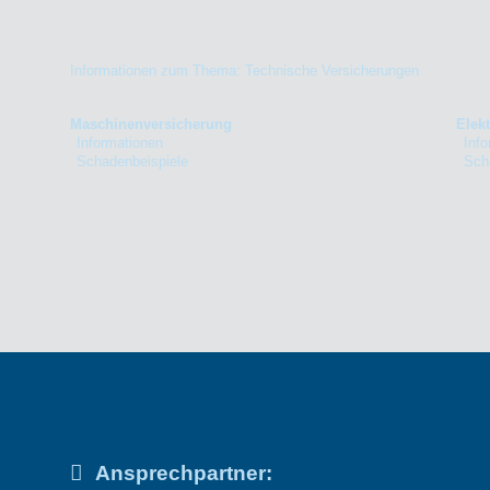
Informationen zum Thema: Technische Versicherungen
Maschinenversicherung
Elek
Informationen
Inf
Schadenbeispiele
Sch
Ansprechpartner: