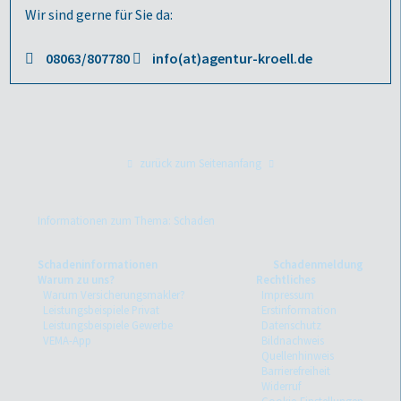
Wir sind gerne für Sie da:
08063/807780
info(at)agentur-kroell.de
zurück zum Seitenanfang
Informationen zum Thema: Schaden
Schadeninformationen
Schadenmeldung
Warum zu uns?
Rechtliches
Warum Versicherungsmakler?
Impressum
Leistungsbeispiele Privat
Erstinformation
Leistungsbeispiele Gewerbe
Datenschutz
VEMA-App
Bildnachweis
Quellenhinweis
Barrierefreiheit
Widerruf
Cookie-Einstellungen