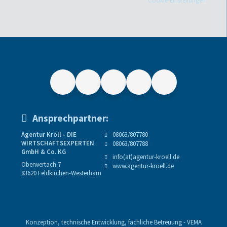
Ansprechpartner:
Agentur Kröll - DIE
08063/807780
WIRTSCHAFTSEXPERTEN
08063/807788
GmbH & Co. KG
info(at)agentur-kroell.de
Oberwertach 7
www.agentur-kroell.de
83620 Feldkirchen-Westerham
Konzeption, technische Entwicklung, fachliche Betreuung -
VEMA