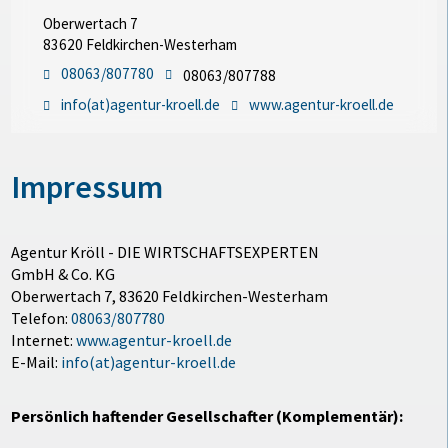
Oberwertach 7
83620 Feldkirchen-Westerham
08063/807780
08063/807788
info(at)agentur-kroell.de
www.agentur-kroell.de
Impressum
Agentur Kröll - DIE WIRTSCHAFTSEXPERTEN
GmbH & Co. KG
Oberwertach 7, 83620 Feldkirchen-Westerham
Telefon:
08063/807780
Internet:
www.agentur-kroell.de
E-Mail:
info(at)agentur-kroell.de
Persönlich haftender Gesellschafter (Komplementär):