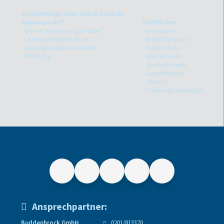
Versicherungs-Kurz-Check Gewerbe
Warum zu uns?
Rechtliches
Warum Versicherungsmakler?
Impressum
Leistungsbeispiele Privat
Erstinformation
Leistungsbeispiele Gewerbe
Datenschutz
VEMA-App
Bildnachweis
Quellenhinweis
Barrierefreiheit
Widerruf
Cookie-Einstellungen
Ansprechpartner:
Buddenbrock GmbH
0201/813370