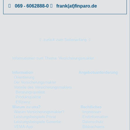
069 - 6062888-0
frank(at)finparo.de
zurück zum Seitenanfang
Informationen zum Thema: Versicherungsmakler
Information
Angebotsanforderung
Orientierung
Der Versicherungsmakler
Vorteile des Versicherungsmaklers
Beratungsqualität
Produktqualität
Effizienz
Warum zu uns?
Rechtliches
Warum Versicherungsmakler?
Impressum
Leistungsbeispiele Privat
Erstinformation
Leistungsbeispiele Gewerbe
Datenschutz
VEMA-App
Bildnachweis