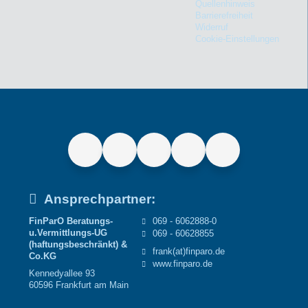
Quellenhinweis
Barrierefreiheit
Widerruf
Cookie-Einstellungen
Ansprechpartner:
FinParO Beratungs-
069 - 6062888-0
u.Vermittlungs-UG
069 - 60628855
(haftungsbeschränkt) &
frank(at)finparo.de
Co.KG
www.finparo.de
Kennedyallee 93
60596 Frankfurt am Main