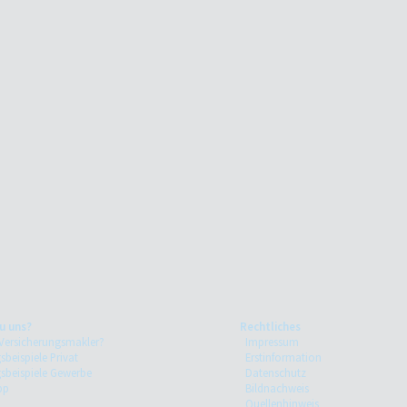
u uns?
Rechtliches
ersicherungsmakler?
Impressum
sbeispiele Privat
Erstinformation
gsbeispiele Gewerbe
Datenschutz
pp
Bildnachweis
Quellenhinweis