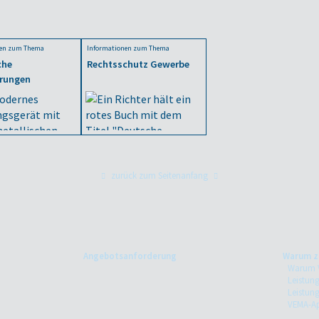
nen zum Thema
Informationen zum Thema
che
Rechtsschutz Gewerbe
erungen
zurück zum Seitenanfang
Angebotsanforderung
Warum z
Warum V
Leistung
Leistun
VEMA-A